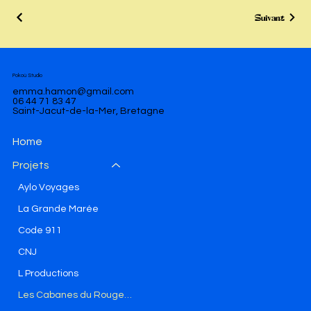
Suivant
Pokoù Studio
emma.hamon@gmail.com
06 44 71 83 47
Saint-Jacut-de-la-Mer, Bretagne
Home
Projets
Aylo Voyages
La Grande Marée
Code 911
CNJ
L Productions
Les Cabanes du Rougeret