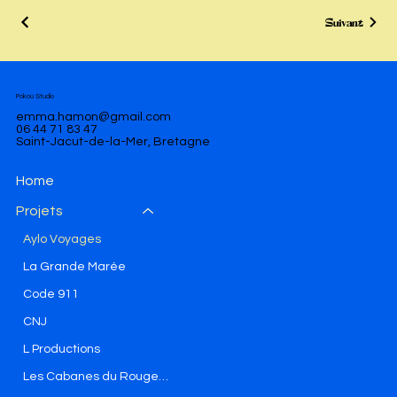
Suivant
Pokoù Studio
emma.hamon@gmail.com
06 44 71 83 47
Saint-Jacut-de-la-Mer, Bretagne
Home
Projets
Aylo Voyages
La Grande Marée
Code 911
CNJ
L Productions
Les Cabanes du Rougeret