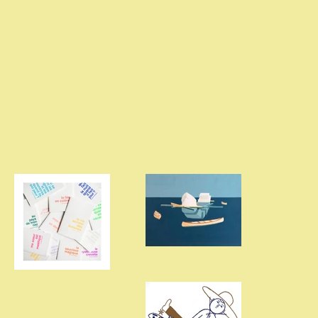
VISUEL 3
GalerieMaximeLancien_Hort
posts-
collection -