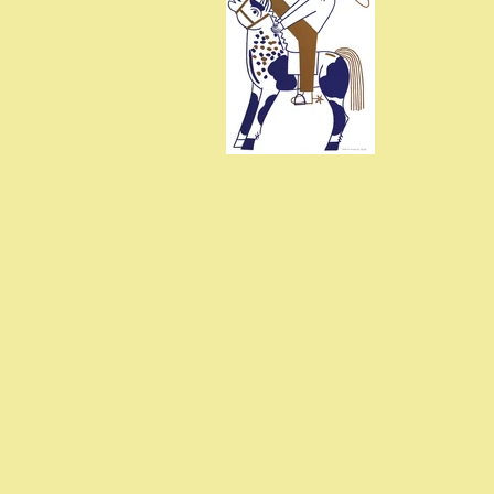
marie de Crécy
cowboy - Anaick
Moriceau